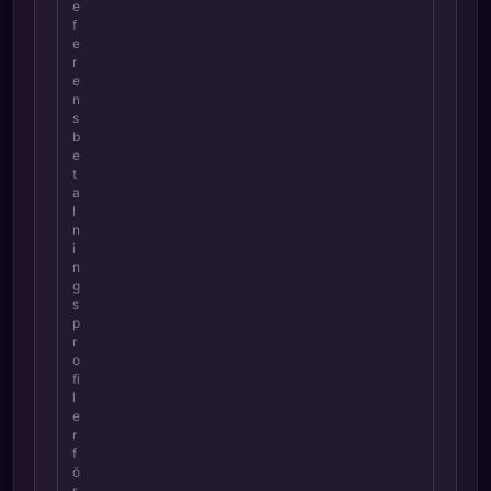
e
f
e
r
e
n
s
b
e
t
a
l
n
i
n
g
s
p
r
o
fi
l
e
r
f
ö
r