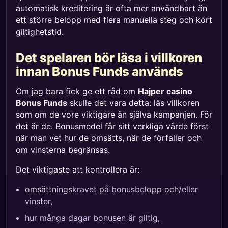
automatisk kreditering är ofta mer användbart än
ett större belopp med flera manuella steg och kort
giltighetstid.
Det spelaren bör läsa i villkoren
innan Bonus Funds används
Om jag bara fick ge ett råd om
Hajper casino
Bonus Funds
skulle det vara detta: läs villkoren
som om de vore viktigare än själva kampanjen. För
det är de. Bonusmedel får sitt verkliga värde först
när man vet hur de omsätts, när de förfaller och
om vinsterna begränsas.
Det viktigaste att kontrollera är:
omsättningskravet på bonusbelopp och/eller
vinster,
hur många dagar bonusen är giltig,