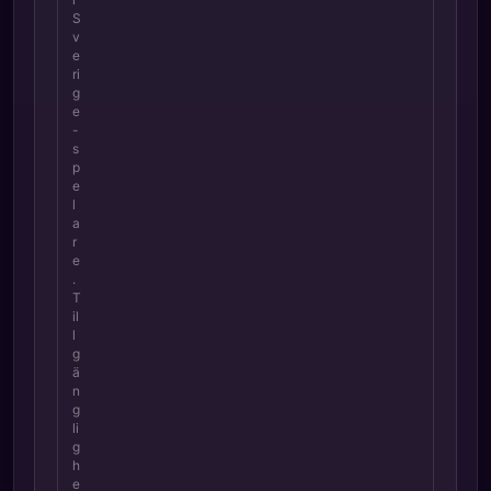
S
v
e
ri
g
e
-
s
p
e
l
a
r
e
.
T
il
l
g
ä
n
g
li
g
h
e