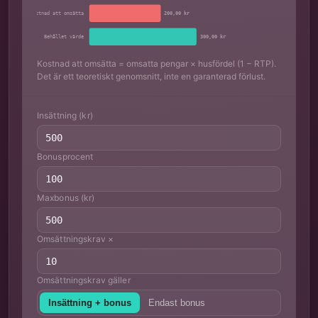
Kostnad att omsätta
200,00 kr
Behållet värde
300,00 kr
Kostnad att omsätta = omsatta pengar × husfördel (1 − RTP).
Det är ett teoretiskt genomsnitt, inte en garanterad förlust.
Insättning (kr)
Bonusprocent
Maxbonus (kr)
Omsättningskrav ×
Omsättningskrav gäller
Insättning + bonus
Endast bonus