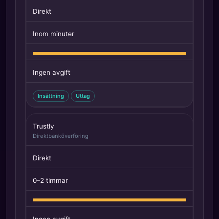
Direkt
Inom minuter
Ingen avgift
Insättning
Uttag
Trustly
Direktbanköverföring
Direkt
0–2 timmar