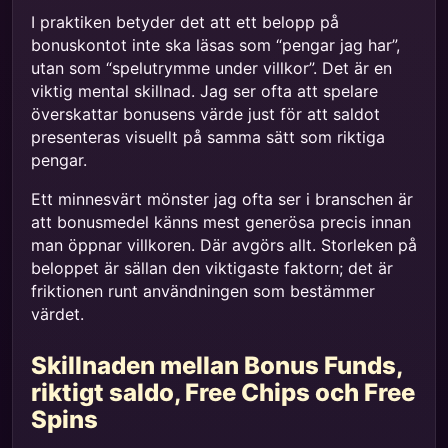
I praktiken betyder det att ett belopp på
bonuskontot inte ska läsas som “pengar jag har”,
utan som “spelutrymme under villkor”. Det är en
viktig mental skillnad. Jag ser ofta att spelare
överskattar bonusens värde just för att saldot
presenteras visuellt på samma sätt som riktiga
pengar.
Ett minnesvärt mönster jag ofta ser i branschen är
att bonusmedel känns mest generösa precis innan
man öppnar villkoren. Där avgörs allt. Storleken på
beloppet är sällan den viktigaste faktorn; det är
friktionen runt användningen som bestämmer
värdet.
Skillnaden mellan Bonus Funds,
riktigt saldo, Free Chips och Free
Spins