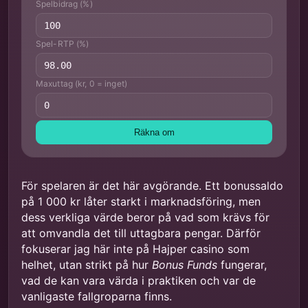
Spelbidrag (%)
Spel-RTP (%)
Maxuttag (kr, 0 = inget)
Räkna om
För spelaren är det här avgörande. Ett bonussaldo
på 1 000 kr låter starkt i marknadsföring, men
dess verkliga värde beror på vad som krävs för
att omvandla det till uttagbara pengar. Därför
fokuserar jag här inte på Hajper casino som
helhet, utan strikt på hur
Bonus Funds
fungerar,
vad de kan vara värda i praktiken och var de
vanligaste fallgroparna finns.