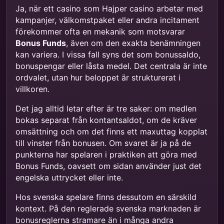
Ja, när ett casino som Hajper casino arbetar med
kampanjer, välkomstpaket eller andra incitament
förekommer ofta en mekanik som motsvarar
Bonus Funds
, även om den exakta benämningen
kan variera. I vissa fall syns det som bonussaldo,
bonuspengar eller låsta medel. Det centrala är inte
ordvalet, utan hur beloppet är strukturerat i
villkoren.
Det jag alltid letar efter är tre saker: om medlen
bokas separat från kontantsaldot, om de kräver
omsättning och om det finns ett maxuttag kopplat
till vinster från bonusen. Om svaret är ja på de
punkterna har spelaren i praktiken att göra med
Bonus Funds, oavsett om sidan använder just det
engelska uttrycket eller inte.
Hos svenska spelare finns dessutom en särskild
kontext. På den reglerade svenska marknaden är
bonusreglerna stramare än i många andra