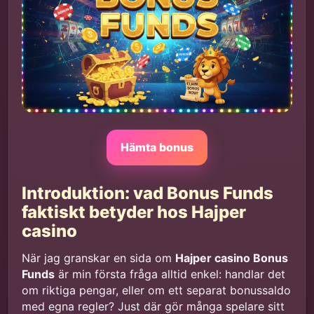
Hämta bonus
Introduktion: vad Bonus Funds
faktiskt betyder hos Hajper
casino
När jag granskar en sida om
Hajper casino Bonus
Funds
är min första fråga alltid enkel: handlar det
om riktiga pengar, eller om ett separat bonussaldo
med egna regler? Just där gör många spelare sitt